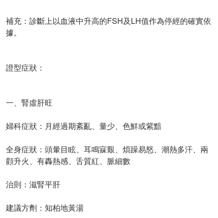
補充：診斷上以血液中升高的FSH及LH值作為停經的確實依
據。
證型症狀：
一、腎虛肝旺
婦科症狀：月經過期紊亂、量少、色鮮或紫黯
全身症狀：頭暈目眩、耳鳴寐艱、煩躁易怒、潮熱多汗、兩
顴升火、有轟熱感、舌質紅、脈細數
治則：滋腎平肝
建議方劑：知柏地黃湯