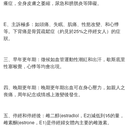
癢症，全身皮膚之萎縮，尿急和膀胱炎等障礙。
E、主訴極多：如頭痛、失眠、肌痛、性慾改變、和心悸
等。下背痛是骨質疏鬆症（約見於25%之停經女人）的症
狀。
三、早年更年期：徵候如血管運動性潮紅和出汗，歇斯底里
性塞喉覺，心悸等均會出現。
四、晚期更年期：晚期更年期出血可在身心壓力，如親人之
喪痛，周年紀念或情感上激變後發生。
五、停經和停經後：雌二醇(estradiol，E2)減低到1∕5的量，
雌素酮(estrone，E1)是停經婦女體內主要的雌激素。