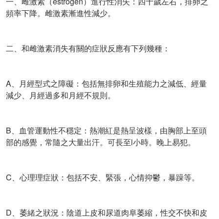
一、雌激素（estrogen）進行性消失：四十歲左右，排卵之
頻率下降。雌激素漸進性減少。
二、和雌激素消失有關的症狀反應有下列幾種：
A、月經型式之障礙：包括無排卵和生殖能力之減低、經量
減少、月經過多和月經不規則。
B、血管運動性不穩定：熱潮紅是熱呈波樣，由胸部上至頭
部的感覺，常隨之大量出汗。可長至l小時。晚上易犯。
C、心理理症狀：包括不安、緊張，心情抑鬱，暴躁等。
D、萎緒之狀況：陰道上皮和尿道肉阜萎縮，性交不快和皮