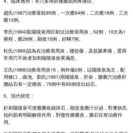
4、臨床應用：
本穴多用於腰腿肌肉疼痛症。
趙氏(1987)
治療落枕
95
例，一次癒
64
例，二次癒
18
例，三次
癒13
例。
李氏(1984)
取陽陵泉用巨刺法治療肩周炎，
52
例，
10
次為
1
療程，癒28
例，顯效
15
例，好轉
7
例。
杜氏(1989)
認為在治療肩周炎，腰扭傷，及筋脈牽痛，選用
常用穴不效者加刺陽陵泉效果滿意。
王氏(1988)
治療肩周炎
15
，例外傷
2
例，以陽陵泉為主，配
用條口，曲池。劉氏(1991)
用陽陵泉，肝俞，膽囊穴治療肝
膽結石有一定療效，79
例中有
65
例排出結石。
5、現代研究：
針刺陽陵泉可使膽囊收縮排石，能促進膽汁分泌，對奧狄氏
括約肌有明顯解痙作用，對慢性膽囊炎，膽石症有治療作
用。