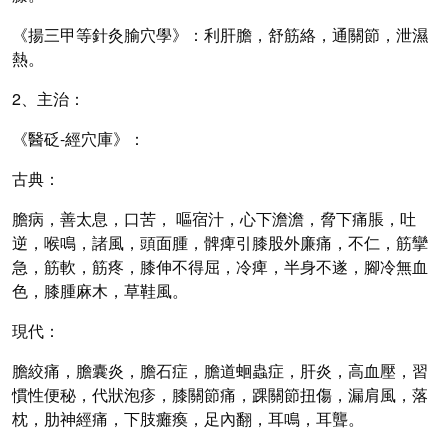
《揚三甲等針灸腧穴學》：利肝膽，舒筋絡，通關節，泄濕
熱。
2、主治：
《醫砭-經穴庫》：
古典：
膽病，善太息，口苦，
嘔宿汁，心下澹澹，脅下痛脹，吐
逆，喉鳴，諸風，頭面腫，髀痺引膝股外廉痛，不仁，筋攣
急，筋軟，筋疼，膝伸不得屈，冷痺，半身不遂，腳冷無血
色，膝腫麻木，草鞋風。
現代：
膽絞痛，膽囊炎，膽石症，膽道蛔蟲症，肝炎，高血壓，習
慣性便秘，代狀泡疹，膝關節痛，踝關節扭傷，漏肩風，落
枕，肋神經痛，下肢癱瘓，足內翻，耳鳴，耳聾。