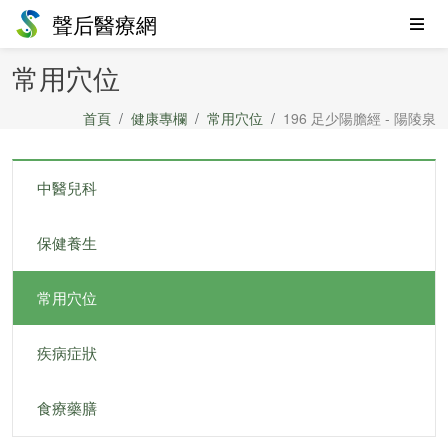
聲后醫療網
常用穴位
首頁
健康專欄
常用穴位
196 足少陽膽經 - 陽陵泉
中醫兒科
保健養生
常用穴位
疾病症狀
食療藥膳