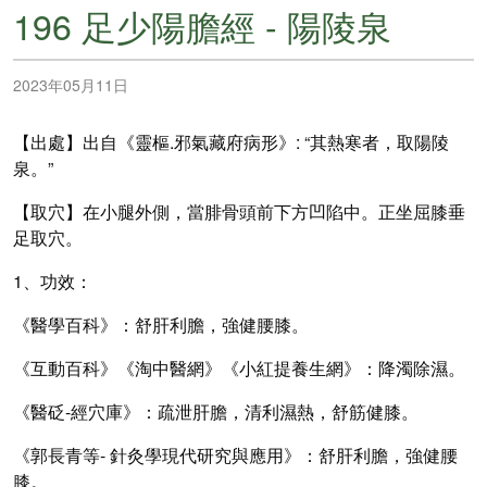
196 足少陽膽經 - 陽陵泉
2023年05月11日
【出處】出自《靈樞.邪氣藏府病形》: “其熱寒者，取陽陵
泉。”
【取穴】在小腿外側，當腓骨頭前下方凹陷中。正坐屈膝垂
足取穴。
1、功效：
《醫學百科》：舒肝利膽，強健腰膝。
《互動百科》《淘中醫網》《小紅提養生網》：降濁除濕。
《醫砭-經穴庫》：疏泄肝膽，清利濕熱，舒筋健膝。
《郭長青等-
針灸學現代研究與應用》：
舒肝利膽，強健腰
膝。