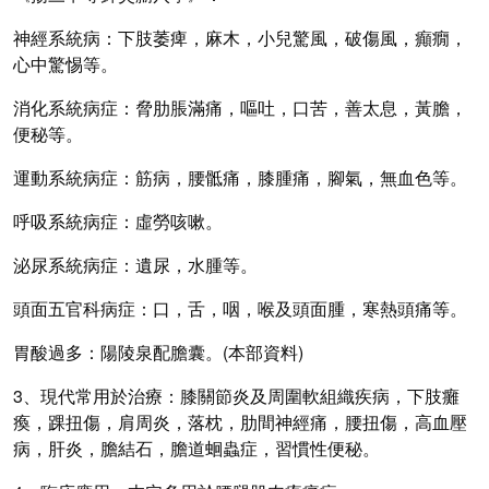
神經系統病：下肢萎痺，麻木，小兒驚風，破傷風，癲癇，
心中驚惕等。
消化系統病症：
脅肋脹滿痛，嘔吐，口苦，善太息，黃膽，
便秘等。
運動系統病症：
筋病，腰骶痛，膝腫痛，腳氣，無血色等。
呼吸系統病症：
虛勞咳嗽。
泌尿系統病症：
遺尿，水腫等。
頭面五官科病症：
口，舌，咽，喉及頭面腫，寒熱頭痛等。
胃酸過多：
陽陵泉配膽囊。
(
本部資料
)
3、現代常用於治療：
膝關節炎及周圍軟組織疾病，下肢癱
瘓，踝扭傷，肩周炎，落枕，肋間神經痛，腰扭傷，高血壓
病，肝炎，膽結石，膽道蛔蟲症，習慣性便秘。