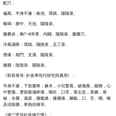
配穴：
偏風、半身不遂：
曲池、環跳、陽陵泉。
喉鳴：
膻中、天池、陽陵泉。
膽囊炎：
胸
7~8
夾脊、內關、陽陵泉、膽囊穴。
冷風濕痺：
環跳、陽陵泉，足三里。
脅痛：
期門、支溝、陽陵泉。
膝腫：
陰陵泉、陽陵泉。
《郭長青等-
針灸學現代研究與應用》：
半身不遂，下肢萎痺，麻木，小兒驚風，破傷風，癲癇，心
中驚惕，脅肋脹滿疼痛，嘔吐，口苦，善太息，黃膽，便
秘，水腫，遺尿，腰骶痛，膝腫痛，腳氣，口、舌、咽、喉
及頭面腫，寒熱頭痛等。
《揚三甲等針灸腧穴學》：