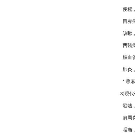
便秘，
目赤痛
咳嗽
西醫
腦血管
肺炎，
* 蕁
3)現
發熱，
肩周炎
咽痛，