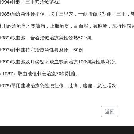
1994)針刺手三里穴治療落枕。
1985)治療急性腰扭傷，取手三里穴，一側扭傷取對側手三里
用於治療肩肘關節痛，上肢癱痪，高血壓，蕁麻疹，流行性感
1989)取曲池，合谷治療治療急性發熱521例。
1993)針刺曲持穴治療急性蕁麻疹，60例。
1990)取曲池及耳尖點刺放血數滴治療100例急性蕁麻疹。
1987）取曲池強刺激治癒70例乳癰。
1978)單用曲池治療急性腰扭傷，膝痛，腹痛，急性咽炎。
返回