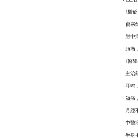
《醫砭
傷寒
肘中痛
頭痛
《醫學
主治熱
耳鳴，
齒痛，
月經不
中醫
半身不