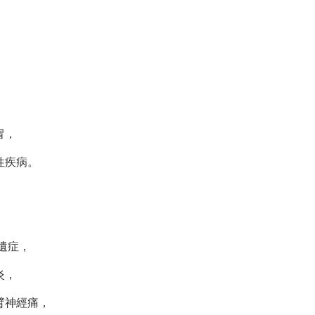
，
冒，
性疾病。
遺症，
炎，
臂神經痛，