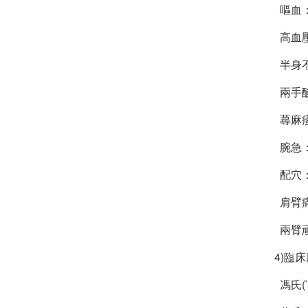
嘔血
高血
半身
兩手
蕁麻
腕急
配穴：
肩臂
兩臂
4)臨
馮氏(