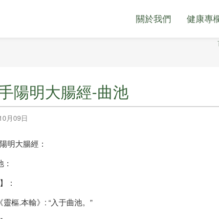
關於我們
健康專
5 手陽明大腸經-曲池
10月09日
陽明大腸經：
池：
】：
靈樞.本輸》: “入于曲池。”