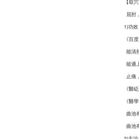
【取穴
屈肘
1)功
《百度
能清熱
能通上
止痛
《醫砭
《醫學
曲池
曲池
2)主