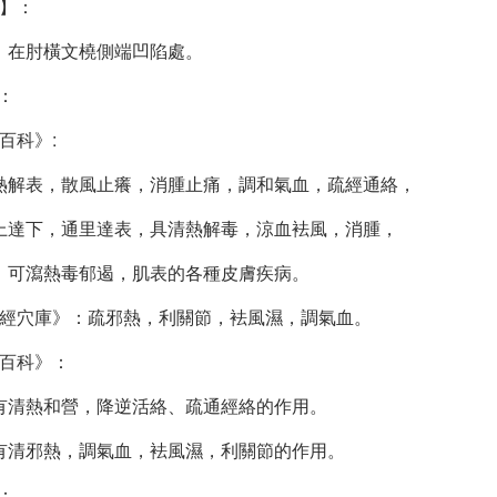
】：
，在肘橫文橈側端凹陷處。
效：
百科》:
解表，散風止癢，消腫止痛，調和氣血，疏經通絡，
達下，通里達表，具清熱解毒，涼血袪風，消腫，
，可瀉熱毒郁遏，肌表的各種皮膚疾病。
經穴庫》：疏邪熱，利關節，袪風濕，調氣血。
百科》：
有清熱和營，降逆活絡、疏通經絡的作用。
有清邪熱，調氣血，袪風濕，利關節的作用。
治：