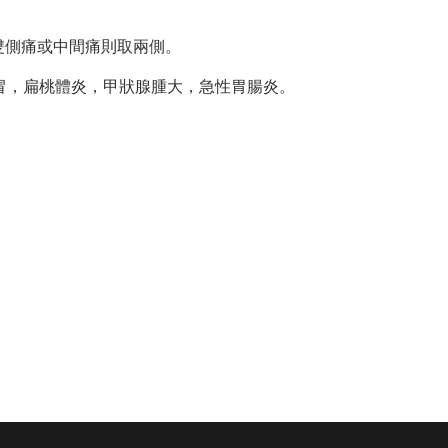
，雙側痛或中間痛則取兩側。
冒，扁桃體炎，甲狀腺腫大，急性胃腸炎。