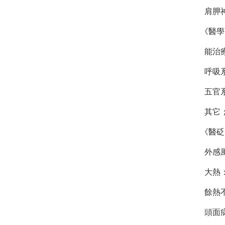
肩胛
《醫學
能治療
呼吸
五官系
其它
《醫砭
外感
大熱
餘熱
頭面