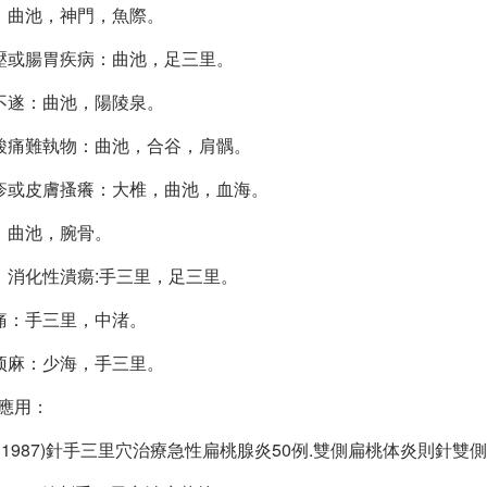
：曲池，神門，魚際。
壓或腸胃疾病：曲池，足三里。
不遂：曲池，陽陵泉。
酸痛難執物：曲池，合谷，肩髃。
疹或皮膚搔癢：大椎，曲池，血海。
：曲池，腕骨。
消化性潰瘍:手三里，足三里。
痛：手三里，中渚。
顽麻：少海，手三里。
床應用：
`1987)針手三里穴治療急性扁桃腺炎50例.雙側扁桃体炎則針雙