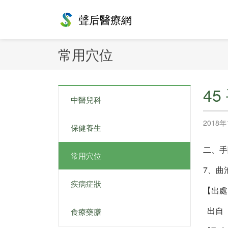
聲后醫療網
常用穴位
4
中醫兒科
2018年
保健養生
二、手
常用穴位
7、曲
疾病症狀
【出處
出自《
食療藥膳