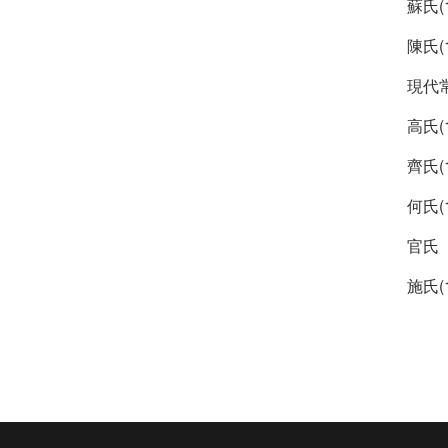
蘇氏(
陳氏(
現代常
高氏(
齊氏(
何氏(
官氏（
施氏(